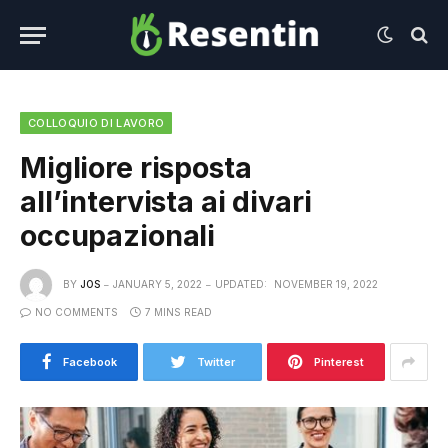
COLLOQUIO DI LAVORO
Migliore risposta
all’intervista ai divari
occupazionali
BY
JOS
JANUARY 5, 2022
UPDATED:
NOVEMBER 19, 2022
NO COMMENTS
7 MINS READ
Facebook
Twitter
Pinterest