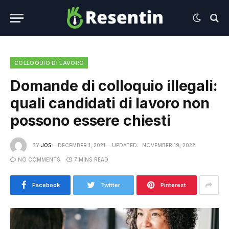
COLLOQUIO DI LAVORO
Domande di colloquio illegali:
quali candidati di lavoro non
possono essere chiesti
BY
JOS
DECEMBER 1, 2021
UPDATED:
NOVEMBER 19, 2022
NO COMMENTS
7 MINS READ
Facebook
Twitter
Pinterest